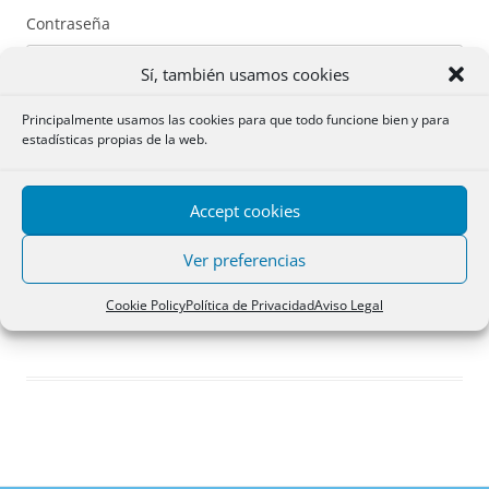
Contraseña
Sí, también usamos cookies
Principalmente usamos las cookies para que todo funcione bien y para
estadísticas propias de la web.
Recuérdame
Accept cookies
Acceder
Ver preferencias
Registro
Cookie Policy
Política de Privacidad
Aviso Legal
¿Has olvidado tu contraseña?