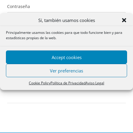
Contraseña
Sí, también usamos cookies
Principalmente usamos las cookies para que todo funcione bien y para
estadísticas propias de la web.
Recuérdame
Accept cookies
Acceder
Ver preferencias
Registro
Cookie Policy
Política de Privacidad
Aviso Legal
¿Has olvidado tu contraseña?