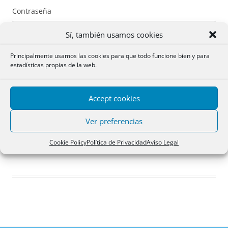
Contraseña
Sí, también usamos cookies
Principalmente usamos las cookies para que todo funcione bien y para
estadísticas propias de la web.
Recuérdame
Accept cookies
Acceder
Ver preferencias
Registro
Cookie Policy
Política de Privacidad
Aviso Legal
¿Has olvidado tu contraseña?