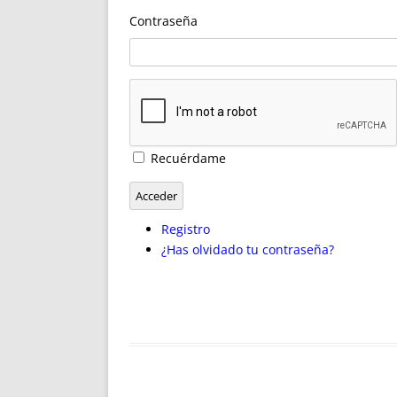
ENRIQUECIDAS
TITULARES 
Contraseña
NO DESESPERES
CAT
A MANO
SUCESIONES 
FUTURAS NORMAS
GEORREFE
ALQUILE
TRI
LH Y C
Recuérdame
¿SABIA
FRANCI
Acceder
BÚSQUED
Registro
¿Has olvidado tu contraseña?