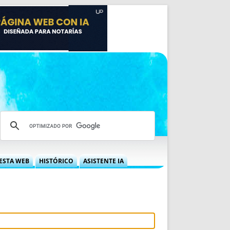
ESTA WEB
HISTÓRICO
ASISTENTE IA
A DGRN
QUÉ OFRECEMOS
 NIF
IDEARIO WEB
 LABORAL
QUIÉNES SOMOS
ÁBILES
HISTORIA