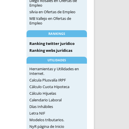
Diego Rosales
en
Ofertas de
Empleo
silvia
en
Ofertas de Empleo
MB Vallejo
en
Ofertas de
Empleo
RANKINGS
Ranking twitter jurídico
Ranking webs jurídicas
UTILIDADES
Herramientas y Utilidades en
Internet.
Calcula Plusvalía IRPF
Cálculo Cuota Hipoteca
Cálculo Hijuelas
Calendario Laboral
Días Inhábiles
Letra NIF
Modelos tributarios.
NyR página de Inicio