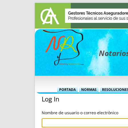
Notarios
PORTADA
NORMAS
RESOLUCIONE
Log In
MÁS USADAS (CUADRO)
INFORMES 
INFORMES MENSUALES
VOCES P
Nombre de usuario o correo electrónico
MÁS DESTACADAS
VOCES M
TITULARES DESDE 2002
TITULARES