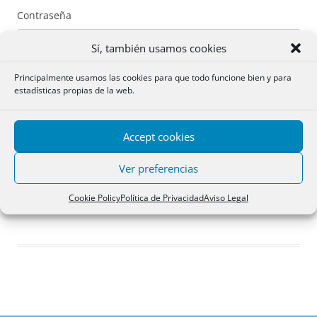
Contraseña
Sí, también usamos cookies
Principalmente usamos las cookies para que todo funcione bien y para
estadísticas propias de la web.
Recuérdame
Accept cookies
Acceder
Ver preferencias
Registro
Cookie Policy
Política de Privacidad
Aviso Legal
¿Has olvidado tu contraseña?