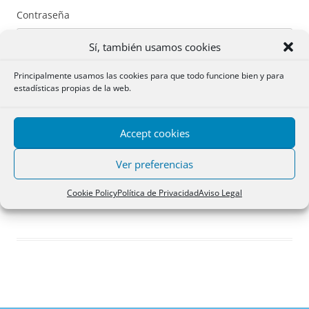
Contraseña
Sí, también usamos cookies
Principalmente usamos las cookies para que todo funcione bien y para
estadísticas propias de la web.
Recuérdame
Accept cookies
Acceder
Ver preferencias
Registro
Cookie Policy
Política de Privacidad
Aviso Legal
¿Has olvidado tu contraseña?