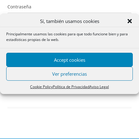
Contraseña
Sí, también usamos cookies
Principalmente usamos las cookies para que todo funcione bien y para
estadísticas propias de la web.
Recuérdame
Accept cookies
Acceder
Ver preferencias
Registro
Cookie Policy
Política de Privacidad
Aviso Legal
¿Has olvidado tu contraseña?