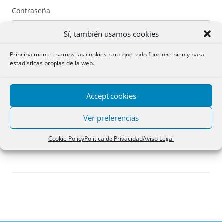
Contraseña
Sí, también usamos cookies
Principalmente usamos las cookies para que todo funcione bien y para
estadísticas propias de la web.
Recuérdame
Accept cookies
Acceder
Ver preferencias
Registro
Cookie Policy
Política de Privacidad
Aviso Legal
¿Has olvidado tu contraseña?