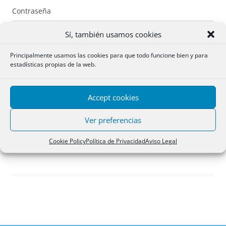
Contraseña
Sí, también usamos cookies
Principalmente usamos las cookies para que todo funcione bien y para
estadísticas propias de la web.
Recuérdame
Accept cookies
Acceder
Ver preferencias
Registro
Cookie Policy
Política de Privacidad
Aviso Legal
¿Has olvidado tu contraseña?