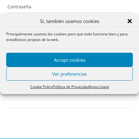
Contraseña
Sí, también usamos cookies
Principalmente usamos las cookies para que todo funcione bien y para
estadísticas propias de la web.
Recuérdame
Accept cookies
Acceder
Ver preferencias
Registro
Cookie Policy
Política de Privacidad
Aviso Legal
¿Has olvidado tu contraseña?