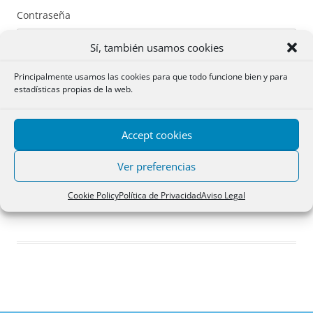
Contraseña
Sí, también usamos cookies
Principalmente usamos las cookies para que todo funcione bien y para
estadísticas propias de la web.
Recuérdame
Accept cookies
Acceder
Ver preferencias
Registro
Cookie Policy
Política de Privacidad
Aviso Legal
¿Has olvidado tu contraseña?