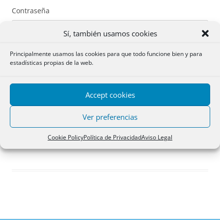
Contraseña
Sí, también usamos cookies
Principalmente usamos las cookies para que todo funcione bien y para
estadísticas propias de la web.
Recuérdame
Accept cookies
Acceder
Ver preferencias
Registro
Cookie Policy
Política de Privacidad
Aviso Legal
¿Has olvidado tu contraseña?