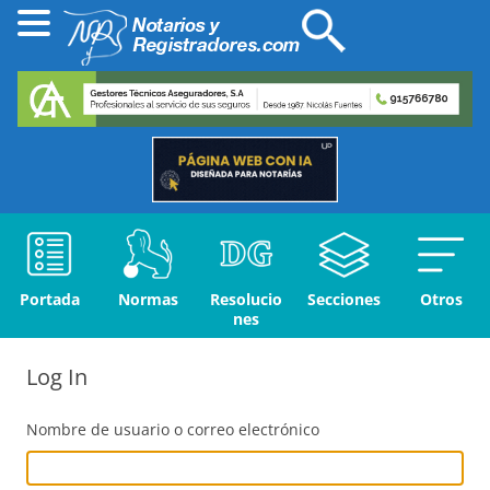
Portada
Normas
Resolucio
Secciones
Otros
nes
Log In
Nombre de usuario o correo electrónico