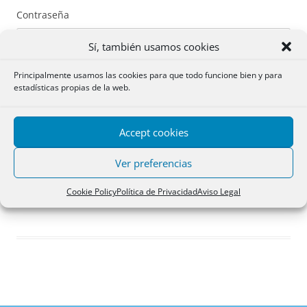
Contraseña
Sí, también usamos cookies
Principalmente usamos las cookies para que todo funcione bien y para
estadísticas propias de la web.
Recuérdame
Accept cookies
Acceder
Ver preferencias
Registro
Cookie Policy
Política de Privacidad
Aviso Legal
¿Has olvidado tu contraseña?