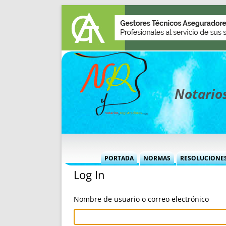
Notarios
PORTADA
NORMAS
RESOLUCIONE
Log In
MÁS USADAS (CUADRO)
INFORMES 
INFORMES MENSUALES
VOCES P
Nombre de usuario o correo electrónico
MÁS DESTACADAS
VOCES M
TITULARES DESDE 2002
TITULARES