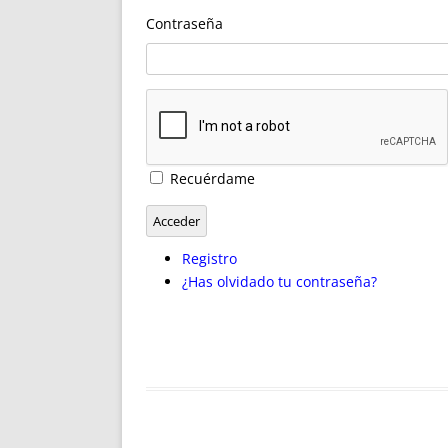
ENRIQUECIDAS
TITULARES 
Contraseña
NO DESESPERES
CAT
A MANO
SUCESIONES 
FUTURAS NORMAS
GEORREFE
ALQUILE
TRI
LH Y C
Recuérdame
¿SABIA
FRANCI
Acceder
BÚSQUED
Registro
¿Has olvidado tu contraseña?