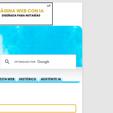
ESTA WEB
HISTÓRICO
ASISTENTE IA
A DGRN
QUÉ OFRECEMOS
 NIF
IDEARIO WEB
 LABORAL
QUIÉNES SOMOS
ÁBILES
HISTORIA