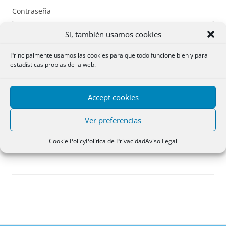
Contraseña
Sí, también usamos cookies
Principalmente usamos las cookies para que todo funcione bien y para
estadísticas propias de la web.
Recuérdame
Accept cookies
Acceder
Ver preferencias
Registro
Cookie Policy
Política de Privacidad
Aviso Legal
¿Has olvidado tu contraseña?