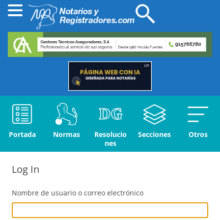
Portada
Normas
Resolucio
Secciones
Otros
nes
Log In
Nombre de usuario o correo electrónico