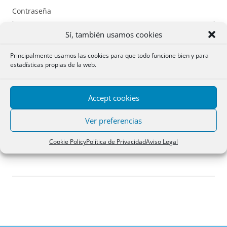
Contraseña
Sí, también usamos cookies
Principalmente usamos las cookies para que todo funcione bien y para
estadísticas propias de la web.
Recuérdame
Accept cookies
Acceder
Ver preferencias
Registro
Cookie Policy
Política de Privacidad
Aviso Legal
¿Has olvidado tu contraseña?