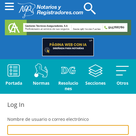
Portada
Normas
Resolucio
Secciones
Otros
nes
Log In
Nombre de usuario o correo electrónico