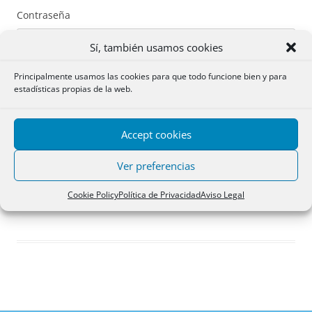
Contraseña
Sí, también usamos cookies
Principalmente usamos las cookies para que todo funcione bien y para
estadísticas propias de la web.
Recuérdame
Accept cookies
Acceder
Ver preferencias
Registro
Cookie Policy
Política de Privacidad
Aviso Legal
¿Has olvidado tu contraseña?