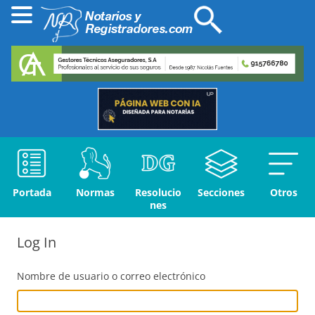
Portada
Normas
Resolucio
Secciones
Otros
nes
Log In
Nombre de usuario o correo electrónico