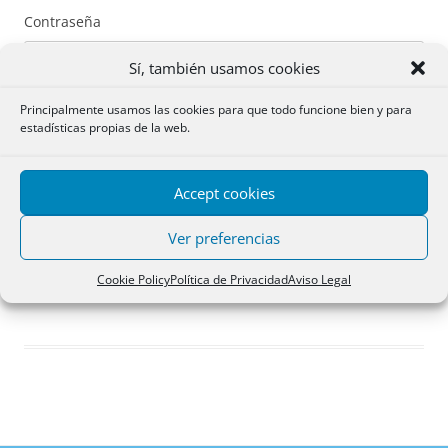
Contraseña
Sí, también usamos cookies
Principalmente usamos las cookies para que todo funcione bien y para
estadísticas propias de la web.
Recuérdame
Accept cookies
Acceder
Ver preferencias
Registro
Cookie Policy
Política de Privacidad
Aviso Legal
¿Has olvidado tu contraseña?