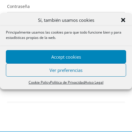
Contraseña
Sí, también usamos cookies
Principalmente usamos las cookies para que todo funcione bien y para
estadísticas propias de la web.
Recuérdame
Accept cookies
Acceder
Ver preferencias
Registro
Cookie Policy
Política de Privacidad
Aviso Legal
¿Has olvidado tu contraseña?