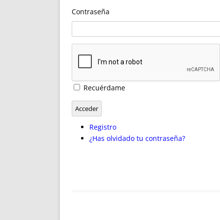
ENRIQUECIDAS
TITULARES 
Contraseña
NO DESESPERES
CAT
A MANO
SUCESIONES 
FUTURAS NORMAS
GEORREFE
ALQUILE
TRI
LH Y C
Recuérdame
¿SABIA
FRANCI
Acceder
BÚSQUED
Registro
¿Has olvidado tu contraseña?