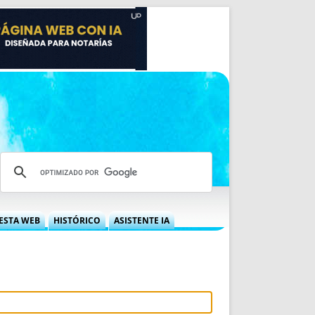
ESTA WEB
HISTÓRICO
ASISTENTE IA
A DGRN
QUÉ OFRECEMOS
 NIF
IDEARIO WEB
 LABORAL
QUIÉNES SOMOS
ÁBILES
HISTORIA