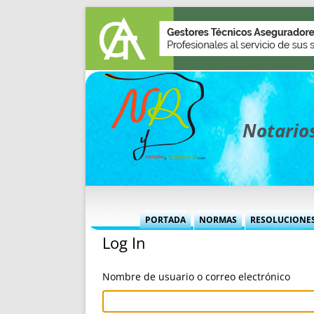
Notarios
PORTADA
NORMAS
RESOLUCIONE
Log In
MÁS USADAS (CUADRO)
INFORMES 
INFORMES MENSUALES
VOCES P
Nombre de usuario o correo electrónico
MÁS DESTACADAS
VOCES M
TITULARES DESDE 2002
TITULARES