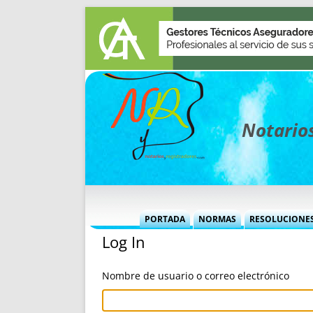
Notarios
PORTADA
NORMAS
RESOLUCIONE
Log In
MÁS USADAS (CUADRO)
INFORMES 
INFORMES MENSUALES
VOCES P
Nombre de usuario o correo electrónico
MÁS DESTACADAS
VOCES M
TITULARES DESDE 2002
TITULARES