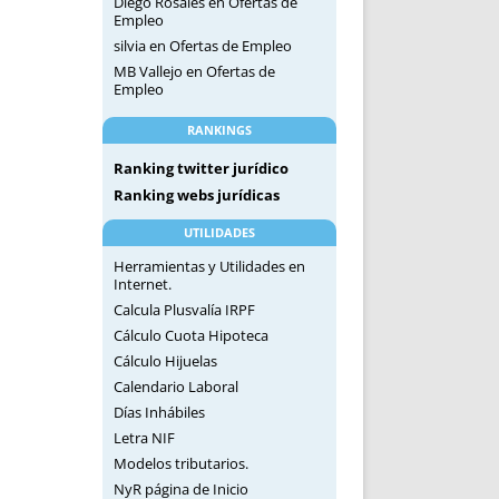
Diego Rosales
en
Ofertas de
Empleo
silvia
en
Ofertas de Empleo
MB Vallejo
en
Ofertas de
Empleo
RANKINGS
Ranking twitter jurídico
Ranking webs jurídicas
UTILIDADES
Herramientas y Utilidades en
Internet.
Calcula Plusvalía IRPF
Cálculo Cuota Hipoteca
Cálculo Hijuelas
Calendario Laboral
Días Inhábiles
Letra NIF
Modelos tributarios.
NyR página de Inicio