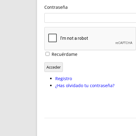
ENRIQUECIDAS
TITULARES 
Contraseña
NO DESESPERES
CAT
A MANO
SUCESIONES 
FUTURAS NORMAS
GEORREFE
ALQUILE
TRI
LH Y C
Recuérdame
¿SABIA
FRANCI
Acceder
BÚSQUED
Registro
¿Has olvidado tu contraseña?