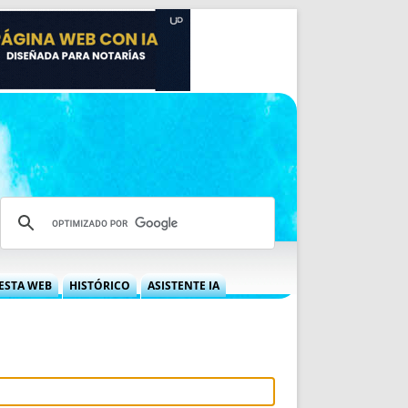
ESTA WEB
HISTÓRICO
ASISTENTE IA
A DGRN
QUÉ OFRECEMOS
 NIF
IDEARIO WEB
 LABORAL
QUIÉNES SOMOS
ÁBILES
HISTORIA