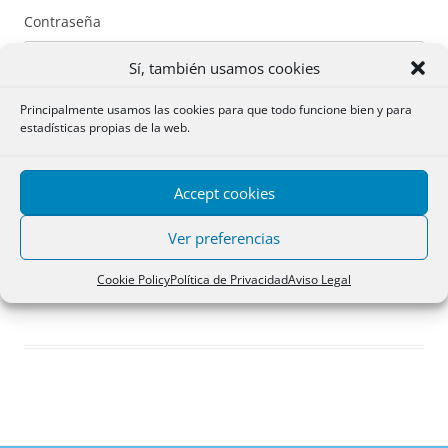
Contraseña
Sí, también usamos cookies
Principalmente usamos las cookies para que todo funcione bien y para
estadísticas propias de la web.
Recuérdame
Accept cookies
Acceder
Ver preferencias
Registro
Cookie Policy
Política de Privacidad
Aviso Legal
¿Has olvidado tu contraseña?