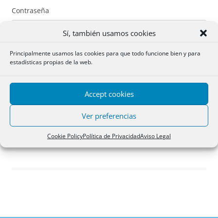
Contraseña
Sí, también usamos cookies
Principalmente usamos las cookies para que todo funcione bien y para
estadísticas propias de la web.
Recuérdame
Accept cookies
Acceder
Ver preferencias
Registro
Cookie Policy
Política de Privacidad
Aviso Legal
¿Has olvidado tu contraseña?