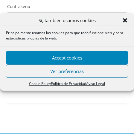
Contraseña
Sí, también usamos cookies
Principalmente usamos las cookies para que todo funcione bien y para
estadísticas propias de la web.
Recuérdame
Accept cookies
Acceder
Ver preferencias
Registro
Cookie Policy
Política de Privacidad
Aviso Legal
¿Has olvidado tu contraseña?