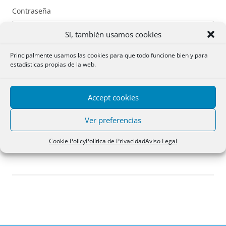
Contraseña
Sí, también usamos cookies
Principalmente usamos las cookies para que todo funcione bien y para
estadísticas propias de la web.
Recuérdame
Accept cookies
Acceder
Ver preferencias
Registro
Cookie Policy
Política de Privacidad
Aviso Legal
¿Has olvidado tu contraseña?