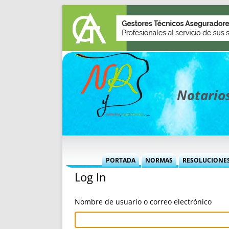
Notarios
PORTADA
NORMAS
RESOLUCIONE
Log In
MÁS USADAS (CUADRO)
INFORMES 
INFORMES MENSUALES
VOCES P
Nombre de usuario o correo electrónico
MÁS DESTACADAS
VOCES M
TITULARES DESDE 2002
TITULARES