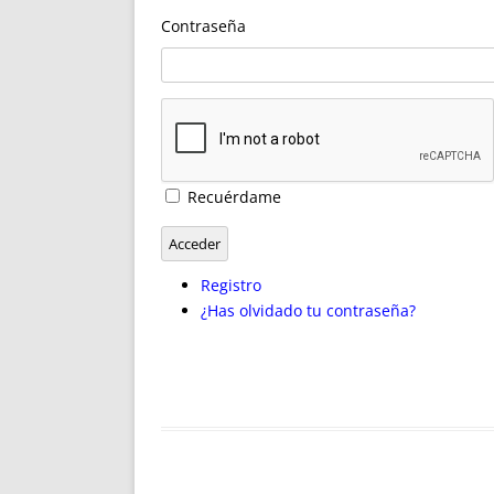
ENRIQUECIDAS
TITULARES 
Contraseña
NO DESESPERES
CAT
A MANO
SUCESIONES 
FUTURAS NORMAS
GEORREFE
ALQUILE
TRI
LH Y C
Recuérdame
¿SABIA
FRANCI
Acceder
BÚSQUED
Registro
¿Has olvidado tu contraseña?