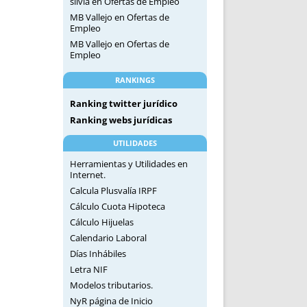
silvia
en
Ofertas de Empleo
MB Vallejo
en
Ofertas de
Empleo
MB Vallejo
en
Ofertas de
Empleo
RANKINGS
Ranking twitter jurídico
Ranking webs jurídicas
UTILIDADES
Herramientas y Utilidades en
Internet.
Calcula Plusvalía IRPF
Cálculo Cuota Hipoteca
Cálculo Hijuelas
Calendario Laboral
Días Inhábiles
Letra NIF
Modelos tributarios.
NyR página de Inicio