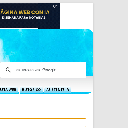
ESTA WEB
HISTÓRICO
ASISTENTE IA
A DGRN
QUÉ OFRECEMOS
 NIF
IDEARIO WEB
 LABORAL
QUIÉNES SOMOS
ÁBILES
HISTORIA