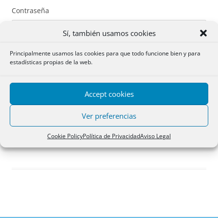
Contraseña
Sí, también usamos cookies
Principalmente usamos las cookies para que todo funcione bien y para
estadísticas propias de la web.
Recuérdame
Accept cookies
Acceder
Ver preferencias
Registro
Cookie Policy
Política de Privacidad
Aviso Legal
¿Has olvidado tu contraseña?