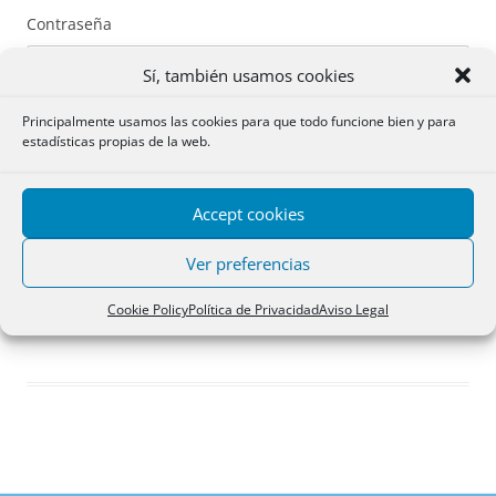
Contraseña
Sí, también usamos cookies
Principalmente usamos las cookies para que todo funcione bien y para
estadísticas propias de la web.
Recuérdame
Accept cookies
Acceder
Ver preferencias
Registro
Cookie Policy
Política de Privacidad
Aviso Legal
¿Has olvidado tu contraseña?