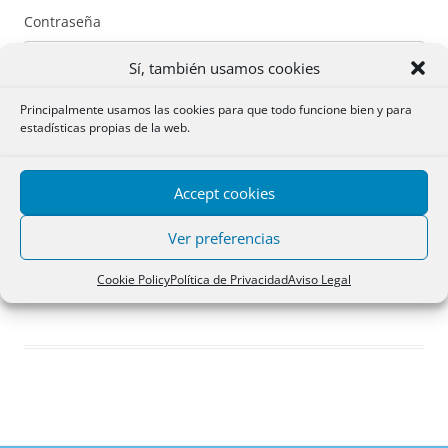
Contraseña
Sí, también usamos cookies
Principalmente usamos las cookies para que todo funcione bien y para
estadísticas propias de la web.
Recuérdame
Accept cookies
Acceder
Ver preferencias
Registro
Cookie Policy
Política de Privacidad
Aviso Legal
¿Has olvidado tu contraseña?