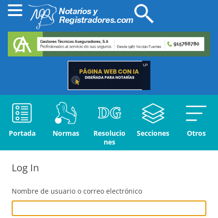
Portada
Normas
Resolucio
Secciones
Otros
nes
Log In
Nombre de usuario o correo electrónico