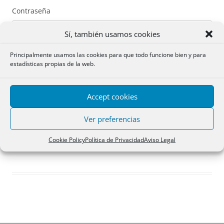
Contraseña
Sí, también usamos cookies
Principalmente usamos las cookies para que todo funcione bien y para
estadísticas propias de la web.
Recuérdame
Accept cookies
Acceder
Ver preferencias
Registro
Cookie Policy
Política de Privacidad
Aviso Legal
¿Has olvidado tu contraseña?