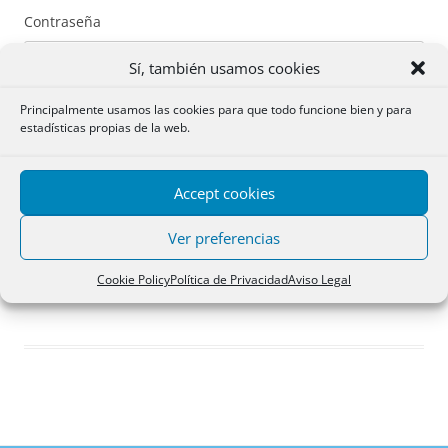
Contraseña
Sí, también usamos cookies
Principalmente usamos las cookies para que todo funcione bien y para
estadísticas propias de la web.
Recuérdame
Accept cookies
Acceder
Ver preferencias
Registro
Cookie Policy
Política de Privacidad
Aviso Legal
¿Has olvidado tu contraseña?