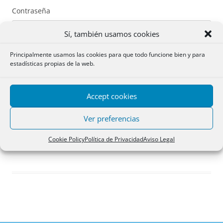
Contraseña
Sí, también usamos cookies
Principalmente usamos las cookies para que todo funcione bien y para
estadísticas propias de la web.
Recuérdame
Accept cookies
Acceder
Ver preferencias
Registro
Cookie Policy
Política de Privacidad
Aviso Legal
¿Has olvidado tu contraseña?