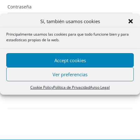
Contraseña
Sí, también usamos cookies
Principalmente usamos las cookies para que todo funcione bien y para
estadísticas propias de la web.
Recuérdame
Accept cookies
Acceder
Ver preferencias
Registro
Cookie Policy
Política de Privacidad
Aviso Legal
¿Has olvidado tu contraseña?