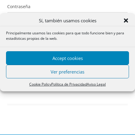
Contraseña
Sí, también usamos cookies
Principalmente usamos las cookies para que todo funcione bien y para
estadísticas propias de la web.
Recuérdame
Accept cookies
Acceder
Ver preferencias
Registro
Cookie Policy
Política de Privacidad
Aviso Legal
¿Has olvidado tu contraseña?