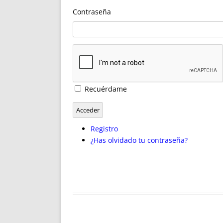
ENRIQUECIDAS
TITULARES 
Contraseña
NO DESESPERES
CAT
A MANO
SUCESIONES 
FUTURAS NORMAS
GEORREFE
ALQUILE
TRI
LH Y C
Recuérdame
¿SABIA
FRANCI
Acceder
BÚSQUED
Registro
¿Has olvidado tu contraseña?