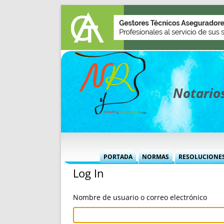
Notarios
PORTADA
NORMAS
RESOLUCIONE
Log In
MÁS USADAS (CUADRO)
INFORMES 
INFORMES MENSUALES
VOCES P
Nombre de usuario o correo electrónico
MÁS DESTACADAS
VOCES M
TITULARES DESDE 2002
TITULARES