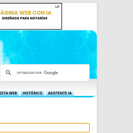
ESTA WEB
HISTÓRICO
ASISTENTE IA
A DGRN
QUÉ OFRECEMOS
 NIF
IDEARIO WEB
 LABORAL
QUIÉNES SOMOS
ÁBILES
HISTORIA