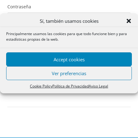
Contraseña
Sí, también usamos cookies
Principalmente usamos las cookies para que todo funcione bien y para
estadísticas propias de la web.
Recuérdame
Accept cookies
Acceder
Ver preferencias
Registro
Cookie Policy
Política de Privacidad
Aviso Legal
¿Has olvidado tu contraseña?