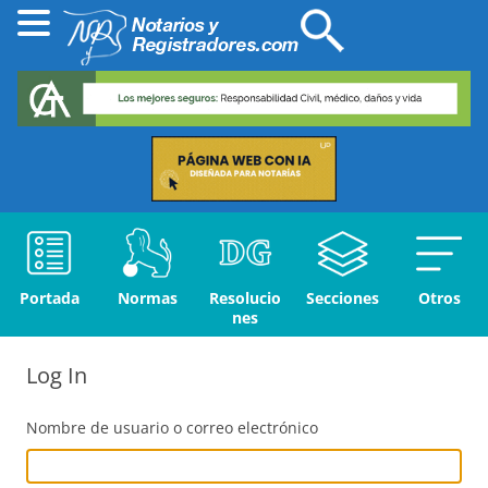
Portada
Normas
Resolucio
Secciones
Otros
nes
Log In
Nombre de usuario o correo electrónico