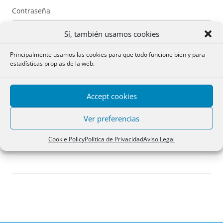
Contraseña
Sí, también usamos cookies
Principalmente usamos las cookies para que todo funcione bien y para
estadísticas propias de la web.
Recuérdame
Accept cookies
Acceder
Ver preferencias
Registro
Cookie Policy
Política de Privacidad
Aviso Legal
¿Has olvidado tu contraseña?