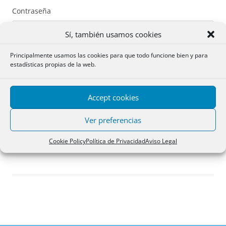
Contraseña
Sí, también usamos cookies
Principalmente usamos las cookies para que todo funcione bien y para
estadísticas propias de la web.
Recuérdame
Accept cookies
Acceder
Ver preferencias
Registro
Cookie Policy
Política de Privacidad
Aviso Legal
¿Has olvidado tu contraseña?