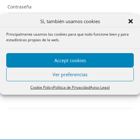
Contraseña
Sí, también usamos cookies
Principalmente usamos las cookies para que todo funcione bien y para
estadísticas propias de la web.
Recuérdame
Accept cookies
Acceder
Ver preferencias
Registro
Cookie Policy
Política de Privacidad
Aviso Legal
¿Has olvidado tu contraseña?