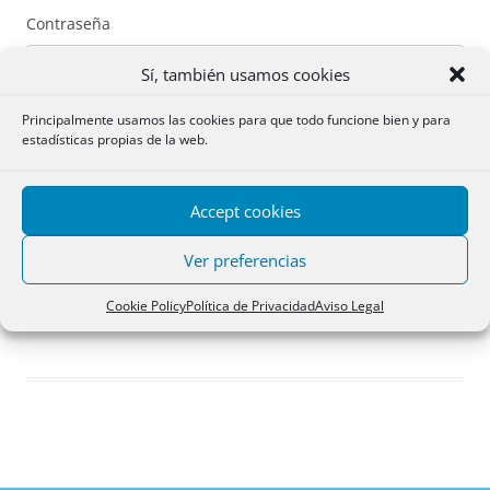
Contraseña
Sí, también usamos cookies
Principalmente usamos las cookies para que todo funcione bien y para
estadísticas propias de la web.
Recuérdame
Accept cookies
Acceder
Ver preferencias
Registro
Cookie Policy
Política de Privacidad
Aviso Legal
¿Has olvidado tu contraseña?