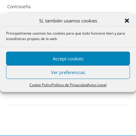
Contraseña
Sí, también usamos cookies
Principalmente usamos las cookies para que todo funcione bien y para
estadísticas propias de la web.
Recuérdame
Accept cookies
Acceder
Ver preferencias
Registro
Cookie Policy
Política de Privacidad
Aviso Legal
¿Has olvidado tu contraseña?