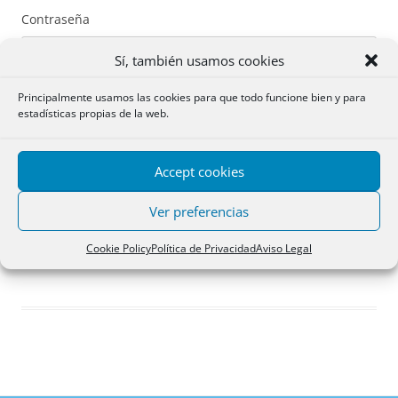
Contraseña
Sí, también usamos cookies
Principalmente usamos las cookies para que todo funcione bien y para
estadísticas propias de la web.
Recuérdame
Accept cookies
Acceder
Ver preferencias
Registro
Cookie Policy
Política de Privacidad
Aviso Legal
¿Has olvidado tu contraseña?