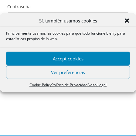
Contraseña
Sí, también usamos cookies
Principalmente usamos las cookies para que todo funcione bien y para
estadísticas propias de la web.
Recuérdame
Accept cookies
Acceder
Ver preferencias
Registro
Cookie Policy
Política de Privacidad
Aviso Legal
¿Has olvidado tu contraseña?