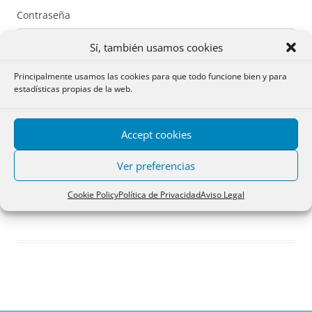
Contraseña
Sí, también usamos cookies
Principalmente usamos las cookies para que todo funcione bien y para
estadísticas propias de la web.
Recuérdame
Accept cookies
Acceder
Ver preferencias
Registro
Cookie Policy
Política de Privacidad
Aviso Legal
¿Has olvidado tu contraseña?