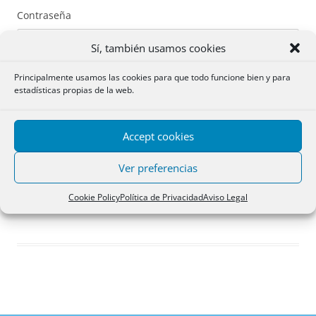
Contraseña
Sí, también usamos cookies
Principalmente usamos las cookies para que todo funcione bien y para
estadísticas propias de la web.
Recuérdame
Accept cookies
Acceder
Ver preferencias
Registro
Cookie Policy
Política de Privacidad
Aviso Legal
¿Has olvidado tu contraseña?