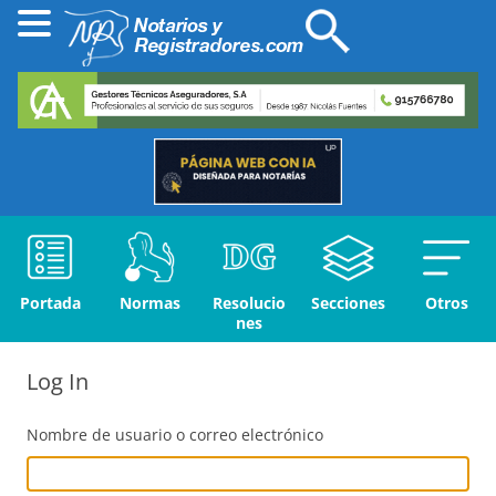
Portada
Normas
Resolucio
Secciones
Otros
nes
Log In
Nombre de usuario o correo electrónico