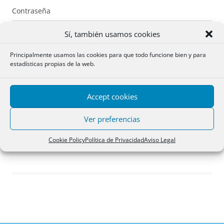
Contraseña
Sí, también usamos cookies
Principalmente usamos las cookies para que todo funcione bien y para
estadísticas propias de la web.
Recuérdame
Accept cookies
Acceder
Ver preferencias
Registro
Cookie Policy
Política de Privacidad
Aviso Legal
¿Has olvidado tu contraseña?