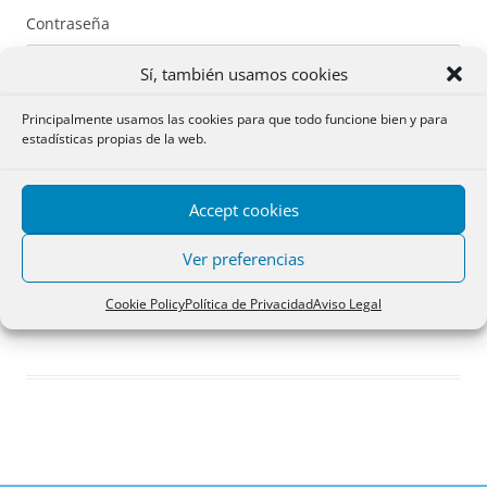
Contraseña
Sí, también usamos cookies
Principalmente usamos las cookies para que todo funcione bien y para
estadísticas propias de la web.
Recuérdame
Accept cookies
Acceder
Ver preferencias
Registro
Cookie Policy
Política de Privacidad
Aviso Legal
¿Has olvidado tu contraseña?