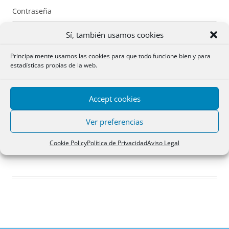
Contraseña
Sí, también usamos cookies
Principalmente usamos las cookies para que todo funcione bien y para
estadísticas propias de la web.
Recuérdame
Accept cookies
Acceder
Ver preferencias
Registro
Cookie Policy
Política de Privacidad
Aviso Legal
¿Has olvidado tu contraseña?