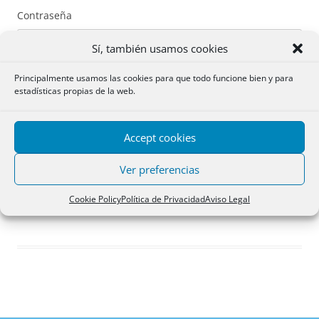
Contraseña
Sí, también usamos cookies
Principalmente usamos las cookies para que todo funcione bien y para
estadísticas propias de la web.
Recuérdame
Accept cookies
Acceder
Ver preferencias
Registro
Cookie Policy
Política de Privacidad
Aviso Legal
¿Has olvidado tu contraseña?