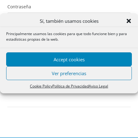
Contraseña
Sí, también usamos cookies
Principalmente usamos las cookies para que todo funcione bien y para
estadísticas propias de la web.
Recuérdame
Accept cookies
Acceder
Ver preferencias
Registro
Cookie Policy
Política de Privacidad
Aviso Legal
¿Has olvidado tu contraseña?